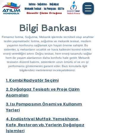
Isıtma - Soğutma -
Doğalgaz
Mekanik Tesisat -
Isı Pompası -
GES'te
Güvenilir Çözüm Ortağınız
Bilgi Bankası
Firmamız Isıtma, Soğutma, Mekanik işlerinde tecrübeli olup anahtar
teslim yapmaktadır.
Isıtma, soğutma ve mekanik tesisat, modern
yaşamın konforunu sağlamak için hayati öneme sahiptir. Bu
sistemler, iç mekanların sıcaklık ve hava kalitesini kontrol ederek
enerji verimliliğini artırır. Doğru tesisat, hem enerji tasarrufu sağlar
hem de yaşam alanlarınızı daha konforlu hale getirir. Mekanik
tesisatın düzenli bakımı, sistemlerin uzun ömürlü ol ve en iyi
performansı göstermesini garanti eder. Bazı konularla ilgili
bilgilendirici metinlerimizi inceleyebilirsiniz.
1. Kombi Radyatör Seçimi
2. Doğalgaz Tesisatı ve Proje Çizim
Aşamaları
3. Isı Pompasının Önemi ve Kullanım
Yerleri
4. Endüstriyel Mutfak, Yemekhane,
Kafe, Restoran vb. Yerlerin Doğalgaz
İşlemleri