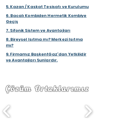
5. Kazan / Kaskat Tesisatı ve Kurulumu
6. Bacalı Kombiden Hermetik Kombiye
Geçiş
7. Sifonik Sistem ve Avantajları
8. Bireysel Isıtma mı? Merkezi Isıtma
mı?
9. Firmamız BaşkentGaz'dan Yetkilidir
ve Avantajları Şunlardır.
Çözüm Ortaklarımız