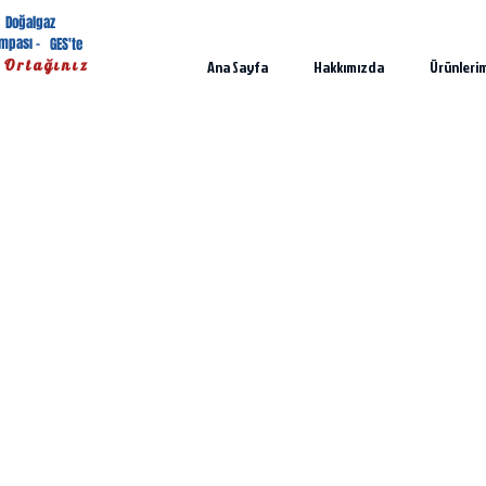
Doğalgaz
ompası -
GES'te
 Ortağınız
Ana Sayfa
Hakkımızda
Ürünleri